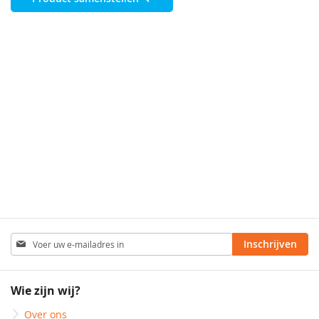
Abonneer
Inschrijven
u
op
onze
Wie zijn wij?
nieuwsbrief
Over ons