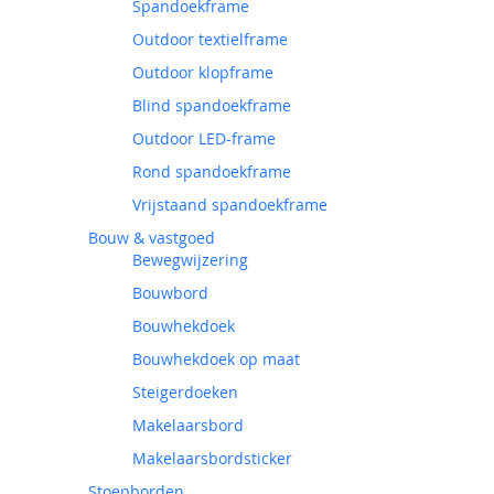
Spandoekframe
Outdoor textielframe
Outdoor klopframe
Blind spandoekframe
Outdoor LED-frame
Rond spandoekframe
Vrijstaand spandoekframe
Bouw & vastgoed
Bewegwijzering
Bouwbord
Bouwhekdoek
Bouwhekdoek op maat
Steigerdoeken
Makelaarsbord
Makelaarsbordsticker
Stoepborden