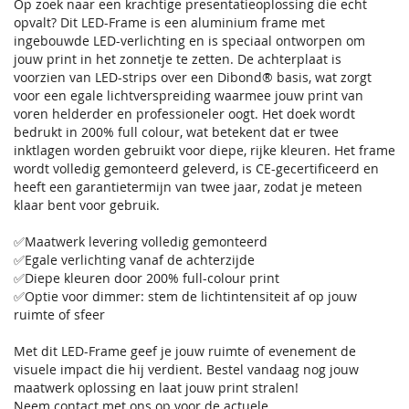
Op zoek naar een krachtige presentatieoplossing die echt
opvalt? Dit LED-Frame is een aluminium frame met
ingebouwde LED-verlichting en is speciaal ontworpen om
jouw print in het zonnetje te zetten. De achterplaat is
voorzien van LED-strips over een Dibond® basis, wat zorgt
voor een egale lichtverspreiding waarmee jouw print van
voren helderder en professioneler oogt. Het doek wordt
bedrukt in 200% full colour, wat betekent dat er twee
inktlagen worden gebruikt voor diepe, rijke kleuren. Het frame
wordt volledig gemonteerd geleverd, is CE-gecertificeerd en
heeft een garantietermijn van twee jaar, zodat je meteen
klaar bent voor gebruik.
✅Maatwerk levering volledig gemonteerd
✅Egale verlichting vanaf de achterzijde
✅Diepe kleuren door 200% full-colour print
✅Optie voor dimmer: stem de lichtintensiteit af op jouw
ruimte of sfeer
Met dit LED-Frame geef je jouw ruimte of evenement de
visuele impact die hij verdient. Bestel vandaag nog jouw
maatwerk oplossing en laat jouw print stralen!
Neem contact met ons op voor de actuele