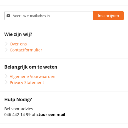
Abonneer
Inschrijven
u
op
onze
Wie zijn wij?
nieuwsbrief
Over ons
Contactformulier
Belangrijk om te weten
Algemene Voorwaarden
Privacy Statement
Hulp Nodig?
Bel voor advies
046 442 14 99 of
stuur een mail