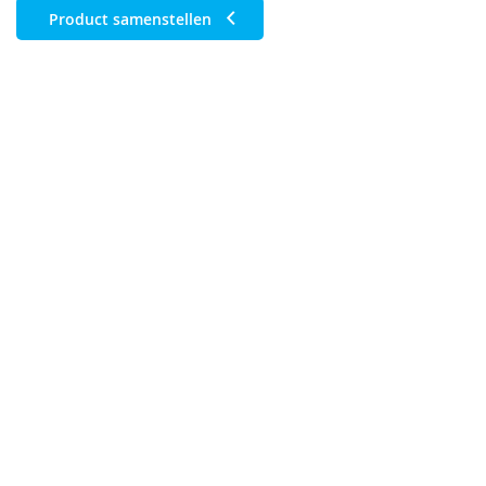
Product samenstellen
A5 - liggend
(210 x 148 mm)
A6 - liggend
(148 x 105 mm)
DIN Large - liggend
210 x 98 mm
2/2 pms
1/0 pms
1 zijde full color
2/0 pms