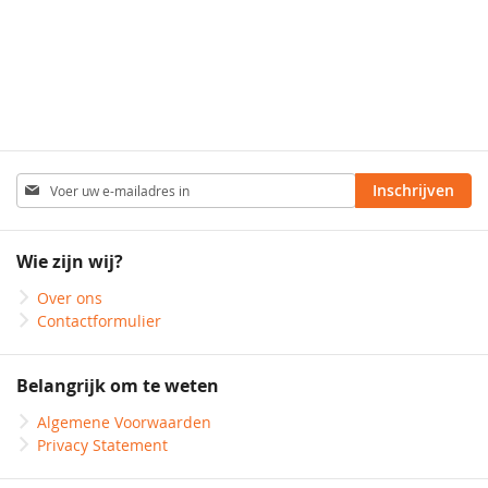
220 grs
250g/m²
Abonneer
Inschrijven
u
op
onze
Wie zijn wij?
nieuwsbrief
Over ons
Contactformulier
Belangrijk om te weten
Algemene Voorwaarden
Privacy Statement