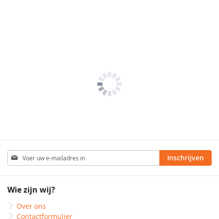
Abonneer
Inschrijven
u
op
onze
Wie zijn wij?
nieuwsbrief
Over ons
Contactformulier