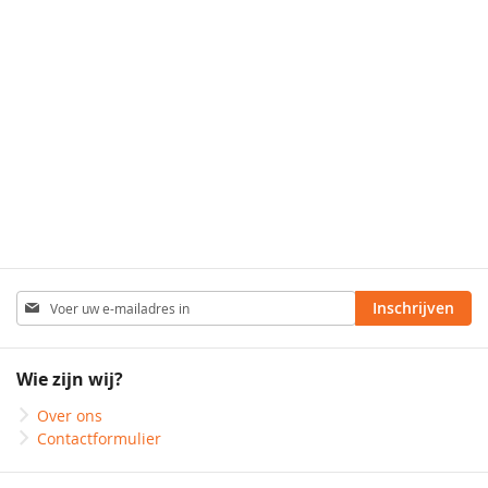
Abonneer
Inschrijven
u
op
onze
Wie zijn wij?
nieuwsbrief
Over ons
Contactformulier