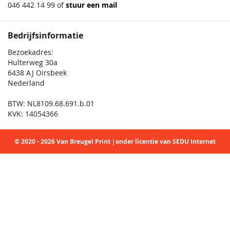
046 442 14 99 of
stuur een mail
Bedrijfsinformatie
Bezoekadres:
Hulterweg 30a
6438 AJ Oirsbeek
Nederland
BTW: NL8109.68.691.b.01
KVK: 14054366
© 2020 - 2026 Van Breugel Print |onder licentie van SEDU Internet