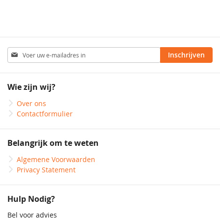
Abonneer
Inschrijven
u
op
onze
Wie zijn wij?
nieuwsbrief
Over ons
Contactformulier
Belangrijk om te weten
Algemene Voorwaarden
Privacy Statement
Hulp Nodig?
Bel voor advies