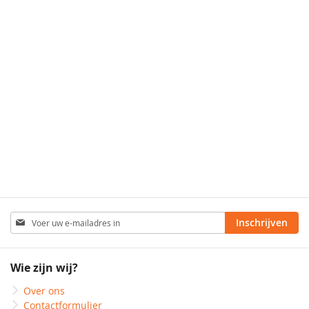
Abonneer
Inschrijven
u
op
onze
Wie zijn wij?
nieuwsbrief
Over ons
Contactformulier