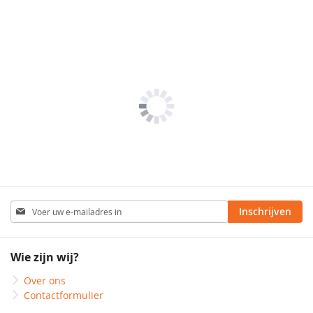
Abonneer
Inschrijven
u
op
onze
Wie zijn wij?
nieuwsbrief
Over ons
Contactformulier