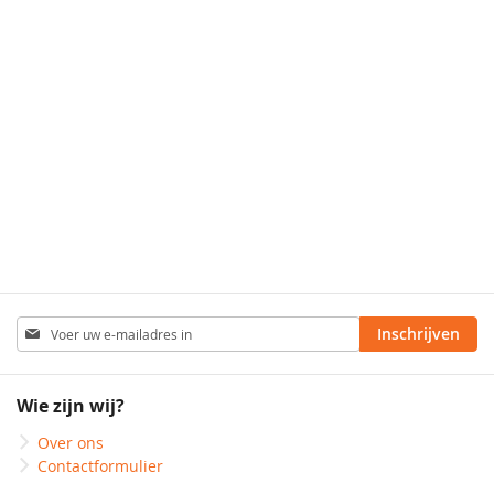
Abonneer
Inschrijven
u
op
onze
Wie zijn wij?
nieuwsbrief
Over ons
Contactformulier