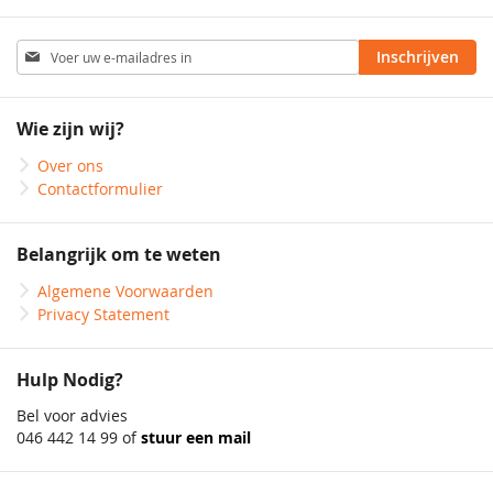
Abonneer
Inschrijven
u
op
onze
Wie zijn wij?
nieuwsbrief
Over ons
Contactformulier
Belangrijk om te weten
Algemene Voorwaarden
Privacy Statement
Hulp Nodig?
Bel voor advies
046 442 14 99 of
stuur een mail