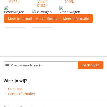
€175,-
Vanaf
€195,-
€195,-
Meer informatie
Meer informatie
Meer informatie
Abonneer
Inschrijven
u
op
onze
Wie zijn wij?
nieuwsbrief
Over ons
Contactformulier