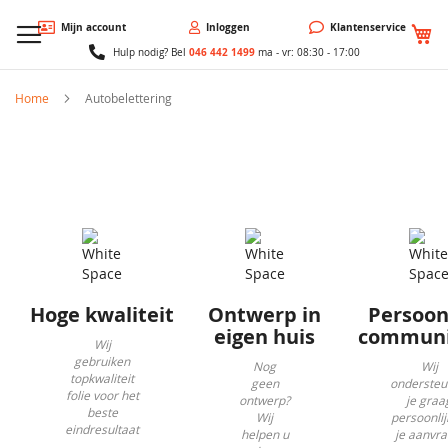
W
Mijn account
Inloggen
Klantenservice
046 442 1499
Hulp nodig? Bel
ma - vr: 08:30 - 17:00
Home
Autobelettering
Hoge kwaliteit
Ontwerp in
Persoon
eigen huis
communi
Wij
gebruiken
Nog
Wij
topkwaliteit
geen
onderste
folie voor het
ontwerp?
je graa
beste
Wij
persoonlijk
eindresultaat
helpen u
je aanvra