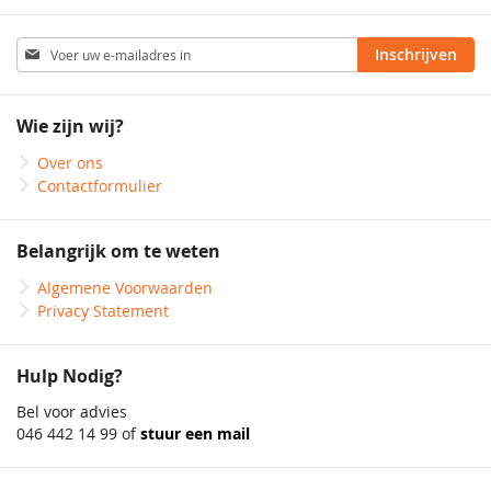
Abonneer
Inschrijven
u
op
onze
Wie zijn wij?
nieuwsbrief
Over ons
Contactformulier
Belangrijk om te weten
Algemene Voorwaarden
Privacy Statement
Hulp Nodig?
Bel voor advies
046 442 14 99 of
stuur een mail