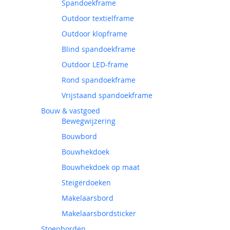
Spandoekframe
Outdoor textielframe
Outdoor klopframe
Blind spandoekframe
Outdoor LED-frame
Rond spandoekframe
Vrijstaand spandoekframe
Bouw & vastgoed
Bewegwijzering
Bouwbord
Bouwhekdoek
Bouwhekdoek op maat
Steigerdoeken
Makelaarsbord
Makelaarsbordsticker
Stoepborden