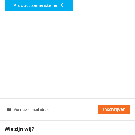
Product samenstellen
Abonneer
Inschrijven
u
op
onze
Wie zijn wij?
nieuwsbrief