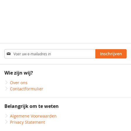
1-zijdig matlaminaat
Geen laminaat
Abonneer
Inschrijven
u
op
onze
Wie zijn wij?
nieuwsbrief
Over ons
Contactformulier
Belangrijk om te weten
Algemene Voorwaarden
Privacy Statement