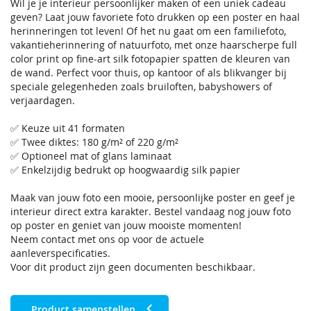
Wil je je interieur persoonlijker maken of een uniek cadeau
geven? Laat jouw favoriete foto drukken op een poster en haal
herinneringen tot leven! Of het nu gaat om een familiefoto,
vakantieherinnering of natuurfoto, met onze haarscherpe full
color print op fine-art silk fotopapier spatten de kleuren van
de wand. Perfect voor thuis, op kantoor of als blikvanger bij
speciale gelegenheden zoals bruiloften, babyshowers of
verjaardagen.
✅ Keuze uit 41 formaten
✅ Twee diktes: 180 g/m² of 220 g/m²
✅ Optioneel mat of glans laminaat
✅ Enkelzijdig bedrukt op hoogwaardig silk papier
Maak van jouw foto een mooie, persoonlijke poster en geef je
interieur direct extra karakter. Bestel vandaag nog jouw foto
op poster en geniet van jouw mooiste momenten!
Neem contact met ons op voor de actuele
aanleverspecificaties.
Voor dit product zijn geen documenten beschikbaar.
Product samenstellen