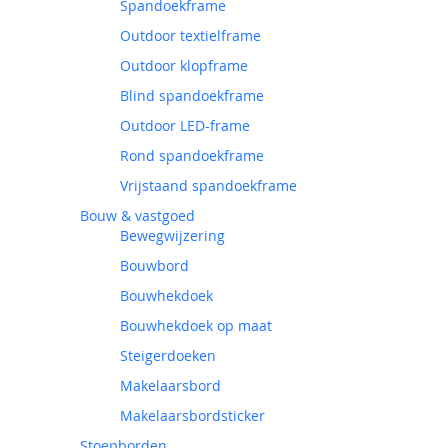
Spandoekframe
Outdoor textielframe
Outdoor klopframe
Blind spandoekframe
Outdoor LED-frame
Rond spandoekframe
Vrijstaand spandoekframe
Bouw & vastgoed
Bewegwijzering
Bouwbord
Bouwhekdoek
Bouwhekdoek op maat
Steigerdoeken
Makelaarsbord
Makelaarsbordsticker
Stoepborden