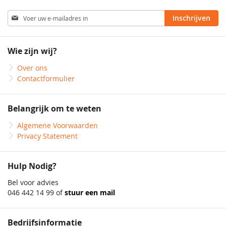
Abonneer
Inschrijven
u
op
onze
Wie zijn wij?
nieuwsbrief
Over ons
Contactformulier
Belangrijk om te weten
Algemene Voorwaarden
Privacy Statement
Hulp Nodig?
Bel voor advies
046 442 14 99 of
stuur een mail
Bedrijfsinformatie