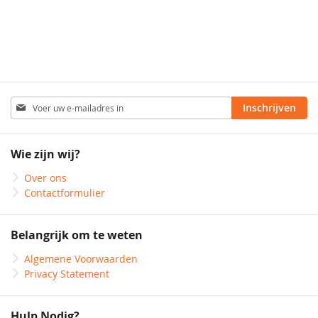
Abonneer
Inschrijven
u
op
onze
Wie zijn wij?
nieuwsbrief
Over ons
Contactformulier
Belangrijk om te weten
Algemene Voorwaarden
Privacy Statement
Hulp Nodig?