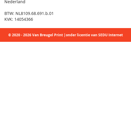
Nederland
BTW: NL8109.68.691.b.01
KVK: 14054366
© 2020 - 2026 Van Breugel Print |onder licentie van SEDU Internet