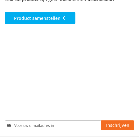
Product samenstellen
Abonneer
Inschrijven
u
op