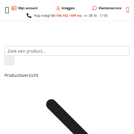
W
Mijn account
Inloggen
Klantenservice
046 442 1499
Hulp nodig? Bel
ma - vr: 08:30 - 17:00
Productoverzicht