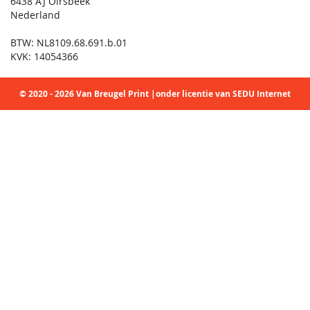
6438 AJ Oirsbeek
Nederland
BTW: NL8109.68.691.b.01
KVK: 14054366
© 2020 - 2026 Van Breugel Print |onder licentie van SEDU Internet