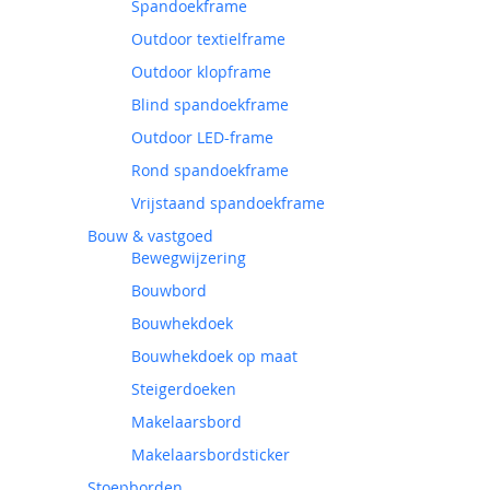
Spandoekframe
Outdoor textielframe
Outdoor klopframe
Blind spandoekframe
Outdoor LED-frame
Rond spandoekframe
Vrijstaand spandoekframe
Bouw & vastgoed
Bewegwijzering
Bouwbord
Bouwhekdoek
Bouwhekdoek op maat
Steigerdoeken
Makelaarsbord
Makelaarsbordsticker
Stoepborden