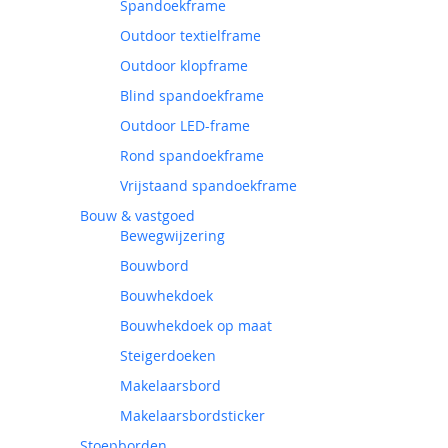
Spandoekframe
Outdoor textielframe
Outdoor klopframe
Blind spandoekframe
Outdoor LED-frame
Rond spandoekframe
Vrijstaand spandoekframe
Bouw & vastgoed
Bewegwijzering
Bouwbord
Bouwhekdoek
Bouwhekdoek op maat
Steigerdoeken
Makelaarsbord
Makelaarsbordsticker
Stoepborden