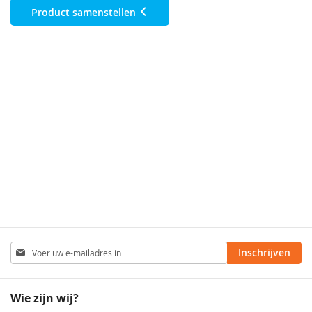
Product samenstellen
Abonneer
Inschrijven
u
op
onze
Wie zijn wij?
nieuwsbrief