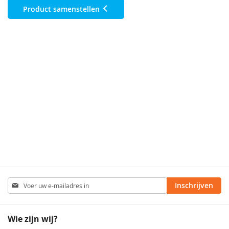
Product samenstellen
Abonneer
Inschrijven
u
op
onze
Wie zijn wij?
nieuwsbrief