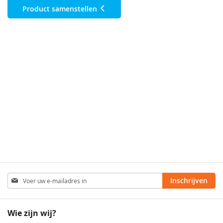
Product samenstellen
Abonneer
Inschrijven
u
op
onze
Wie zijn wij?
nieuwsbrief