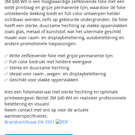
3M IJ40 Wit is een hoogwaardige zelfklevende folie met een
witte printlaag en grijze permanente lijm, waardoor de folie
uitstekende dekking biedt en full-color ontwerpen helder
zichtbaar worden, zelfs op gekleurde ondergronden. De folie
heeft een sterke, duurzame hechting op vlakke oppervlakken
zoals glas, metaal of kunststof, wat het uitermate geschikt
maakt voor raam- en displaybelettering, autobelettering en
andere promotionele toepassingen.
✅ Witte zelfklevende folie met grijze permanente lijm
✅ Full-color bedrukt met heldere weergave
✅ Sterke en duurzame hechting
✅ Ideaal voor raam-, wagen- en displaybelettering
✅ Geschikt voor vlakke oppervlakken
Kies een foliemateriaal met sterke hechting en optimale
printweergave. Bestel 3M IJ40 Wit en realiseer professionele
belettering en visuals!
Neem contact met ons op voor de actuele
aanleverspecificaties.
Brandcertificaat EN 3501