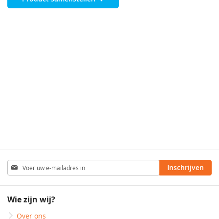
Abonneer
Inschrijven
u
op
onze
Wie zijn wij?
nieuwsbrief
Over ons