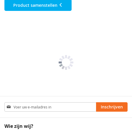
Product samenstellen
Abonneer
Inschrijven
u
op
onze
Wie zijn wij?
nieuwsbrief