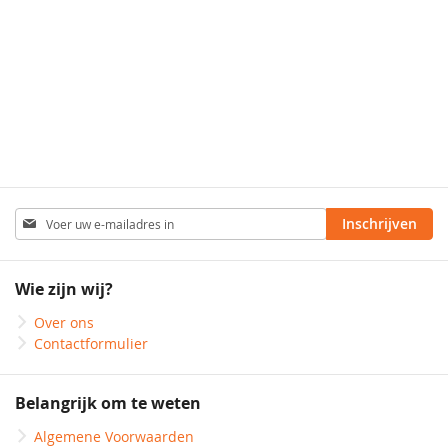
met
zonder
Abonneer
Inschrijven
u
op
onze
Wie zijn wij?
nieuwsbrief
Over ons
Contactformulier
Belangrijk om te weten
Algemene Voorwaarden