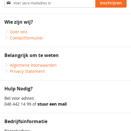
Abonneer
Inschrijven
u
op
onze
Wie zijn wij?
nieuwsbrief
Over ons
Contactformulier
Belangrijk om te weten
Algemene Voorwaarden
Privacy Statement
Hulp Nodig?
Bel voor advies
046 442 14 99 of
stuur een mail
Bedrijfsinformatie
Bezoekadres: